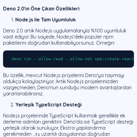
Deno 2.0'ın Öne Çıkan Özellikleri
Node.js ile Tam Uyumluluk
Deno 2.0 artık Node.js uygulamalarıyla %100 uyumluluk
vaat ediyor. Bu sayede, Node.js'deki popüler npm
paketlerini doğrudan kullanabiliyorsunuz. Örneğin:
 deno run --allow-read --allow-net npm:create-react-
Bu özellik, mevcut Node.js projelerini Deno'ya taşımayı
oldukça kolaylaştırıyor. Artık Node.js projelerinizden
vazgeçmeden, Deno'nun sunduğu modern avantajlardan
yararlanabilirsiniz.
Yerleşik TypeScript Desteği
Node.js projelerinde TypeScript kullanmak genellikle ek
derleme adımları gerektirir. Deno'da ise TypeScript desteği
yerleşik olarak sunuluyor. Ekstra yapılandırma
gerekmeden
uzantılı dosyalarınızı doğrudan
.ts