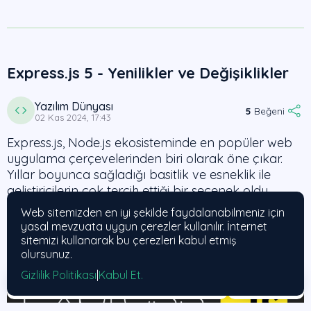
Express.js 5 - Yenilikler ve Değişiklikler
Yazılım Dünyası
5
Beğeni
02 Kas 2024, 17:43
Express.js, Node.js ekosisteminde en popüler web
uygulama çerçevelerinden biri olarak öne çıkar.
Yıllar boyunca sağladığı basitlik ve esneklik ile
geliştiricilerin çok tercih ettiği bir seçenek oldu.
Web sitemizden en iyi şekilde faydalanabilmeniz için
yasal mevzuata uygun çerezler kullanılır. İnternet
sitemizi kullanarak bu çerezleri kabul etmiş
olursunuz.
Gizlilik Politikası
|
Kabul Et.