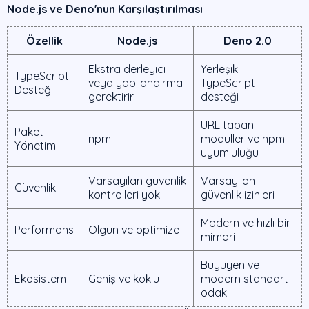
Node.js ve Deno'nun Karşılaştırılması
Özellik
Node.js
Deno 2.0
Ekstra derleyici
Yerleşik
TypeScript
veya yapılandırma
TypeScript
Desteği
gerektirir
desteği
URL tabanlı
Paket
npm
modüller ve npm
Yönetimi
uyumluluğu
Varsayılan güvenlik
Varsayılan
Güvenlik
kontrolleri yok
güvenlik izinleri
Modern ve hızlı bir
Performans
Olgun ve optimize
mimari
Büyüyen ve
Ekosistem
Geniş ve köklü
modern standart
odaklı