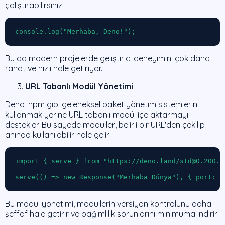
çalıştırabilirsiniz.
console.log("Merhaba, Deno!");
Bu da modern projelerde geliştirici deneyimini çok daha
rahat ve hızlı hale getiriyor.
URL Tabanlı Modül Yönetimi
Deno, npm gibi geleneksel paket yönetim sistemlerini
kullanmak yerine URL tabanlı modül içe aktarmayı
destekler. Bu sayede modüller, belirli bir URL'den çekilip
anında kullanılabilir hale gelir:
import { serve } from "https://deno.land/std@0.200.0/
serve(() => new Response("Merhaba Dünya"), { port: 8
Bu modül yönetimi, modüllerin versiyon kontrolünü daha
şeffaf hale getirir ve bağımlılık sorunlarını minimuma indirir.