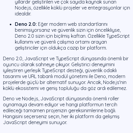
yıllardır geliştirilen ve çok sayıda kaynak sunan
Node.js, özellikle köklü projeler ve entegrasyonlar için
idealdir.
Deno 2.0:
Eğer modern web standartlarını
benimsiyorsanız ve güvenlik sizin için öncelikliyse,
Deno 2.0 sizin için biçilmiş kaftan. Özellikle TypeScript
kullanımı ve güvenli çalışma ortamı arayan
geliştiriciler için oldukça cazip bir platform.
Deno 2.0, JavaScript ve TypeScript dünyasında önemli bir
oyuncu olarak sahneye çıkıyor. Geliştirici deneyimini
iyileştiren yerleşik TypeScript desteği, güvenlik odaklı
tasarımı ve URL tabanlı modül yönetimi ile Deno, modern
projelerde güçlü bir alternatif sunuyor. Ancak, Node.js'nin
köklü ekosistemi ve geniş topluluğu da göz ardı edilemez.
Deno ve Node.js, JavaScript dünyasında önemli roller
oynamaya devam ediyor ve hangi platformun tercih
edileceği tamamen projenizin gereksinimlerine bağlı.
Hangisini seçerseniz seçin, her iki platform da gelişmiş
JavaScript deneyimi sunuyor.