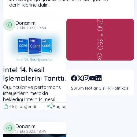
derinliklerine dalın.
250 * 360 px
Donanım
17 Eki 2023, 19:54
İntel 14. Nesil
İşlemcilerini Tanıttı.
Oyuncular ve performans
Sürüm Notları
Gizlilik Politikası
isteyenlerin merakla
beklediği İntelin 14. nesil
işlemcileri tanıtıldı. İşte
4
kişi beğendi
Paylaş
detaylar.
Donanım
17 Eki 2023, 18:49