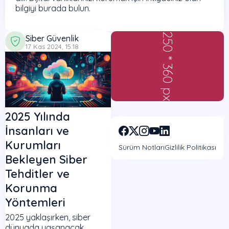
bilgiyi burada bulun.
250 * 360 px
Siber Güvenlik
17 Kas 2024, 15:18
2025 Yılında
İnsanları ve
Kurumları
Sürüm Notları
Gizlilik Politikası
Bekleyen Siber
Tehditler ve
Korunma
Yöntemleri
2025 yaklaşırken, siber
dünyada yaşanacak